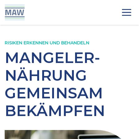
Zum
Inhalt
Me
springen
RISIKEN ERKENNEN UND BEHANDELN
MANGELER­
NÄHRUNG
GEMEINSAM
BEKÄMPFEN